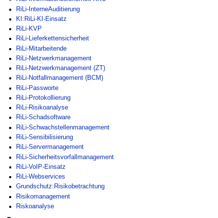
RiLi-InterneAuditierung
KI:RiLi-KI-Einsatz
RiLi-KVP
RiLi-Lieferkettensicherheit
RiLi-Mitarbeitende
RiLi-Netzwerkmanagement
RiLi-Netzwerkmanagement (ZT)
RiLi-Notfallmanagement (BCM)
RiLi-Passworte
RiLi-Protokollierung
RiLi-Risikoanalyse
RiLi-Schadsoftware
RiLi-Schwachstellenmanagement
RiLi-Sensibilisierung
RiLi-Servermanagement
RiLi-Sicherheitsvorfallmanagement
RiLi-VoIP-Einsatz
RiLi-Webservices
Grundschutz:Risikobetrachtung
Risikomanagement
Riskoanalyse