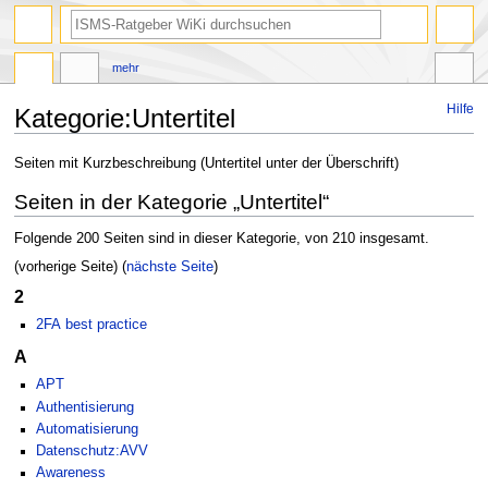
mehr
Hilfe
Kategorie
:
Untertitel
Zur
Zur
Seiten mit Kurzbeschreibung (Untertitel unter der Überschrift)
Navigation
Suche
Seiten in der Kategorie „Untertitel“
springen
springen
Folgende 200 Seiten sind in dieser Kategorie, von 210 insgesamt.
(vorherige Seite) (
nächste Seite
)
2
2FA best practice
A
APT
Authentisierung
Automatisierung
Datenschutz:AVV
Awareness