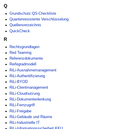
Q
Grundschutz:QS-Checkliste
Quantenresistente Verschlüsselung
Quellenverzeichnis
QuickCheck
R
Rechtsgrundlagen
Red Teaming
Referenzdokumente
Reifegradmodell
RiLi-Ausnahmemanagement
RiLi-Authentifizierung
RiLi-BYOD
RiLi-Clientmanagement
RiLi-Cloudnutzung
RiLi-Dokumentenlenkung
RiLi-Fernzugriff
RiLi-Freigabe
RiLi-Gebäude und Räume
RiLi-Industrielle IT
RiLi-Informationssicherheit KKU