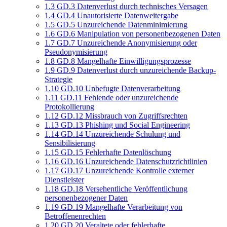
1.3
GD.3 Datenverlust durch technisches Versagen
1.4
GD.4 Unautorisierte Datenweitergabe
1.5
GD.5 Unzureichende Datenminimierung
1.6
GD.6 Manipulation von personenbezogenen Daten
1.7
GD.7 Unzureichende Anonymisierung oder
Pseudonymisierung
1.8
GD.8 Mangelhafte Einwilligungsprozesse
1.9
GD.9 Datenverlust durch unzureichende Backup-
Strategie
1.10
GD.10 Unbefugte Datenverarbeitung
1.11
GD.11 Fehlende oder unzureichende
Protokollierung
1.12
GD.12 Missbrauch von Zugriffsrechten
1.13
GD.13 Phishing und Social Engineering
1.14
GD.14 Unzureichende Schulung und
Sensibilisierung
1.15
GD.15 Fehlerhafte Datenlöschung
1.16
GD.16 Unzureichende Datenschutzrichtlinien
1.17
GD.17 Unzureichende Kontrolle externer
Dienstleister
1.18
GD.18 Versehentliche Veröffentlichung
personenbezogener Daten
1.19
GD.19 Mangelhafte Verarbeitung von
Betroffenenrechten
1.20
GD.20 Veraltete oder fehlerhafte