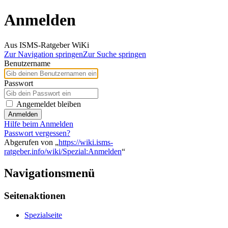
Anmelden
Aus ISMS-Ratgeber WiKi
Zur Navigation springen
Zur Suche springen
Benutzername
Passwort
Angemeldet bleiben
Anmelden
Hilfe beim Anmelden
Passwort vergessen?
Abgerufen von „
https://wiki.isms-
ratgeber.info/wiki/Spezial:Anmelden
“
Navigationsmenü
Seitenaktionen
Spezialseite